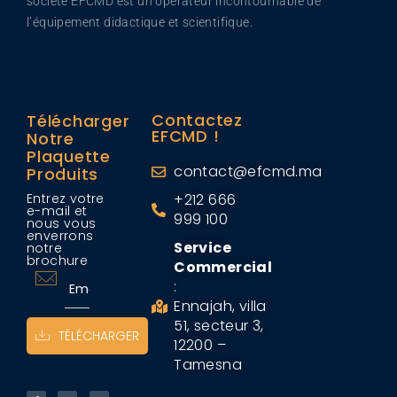
société EFCMD est un opérateur incontournable de
l’équipement didactique et scientifique.
Contactez
Télécharger
EFCMD !
Notre
Plaquette
contact@efcmd.ma
Produits
Entrez votre
+212 666
e-mail et
999 100
nous vous
enverrons
Service
notre
brochure
Commercial
:
Ennajah, villa
51, secteur 3,
TÉLÉCHARGER
12200 –
Tamesna