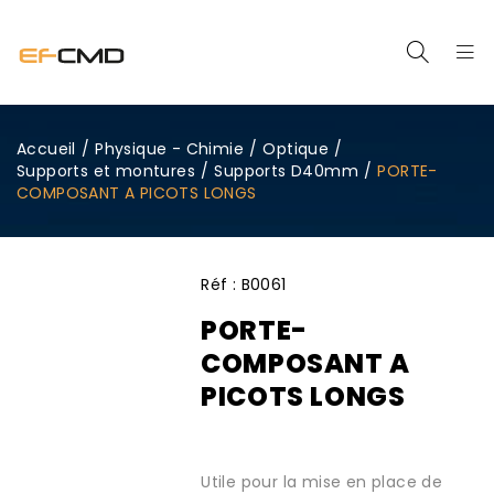
Accueil
/
Physique - Chimie
/
Optique
/
Supports et montures
/
Supports D40mm
/
PORTE-
COMPOSANT A PICOTS LONGS
Réf :
B0061
PORTE-
COMPOSANT A
PICOTS LONGS
Utile pour la mise en place de