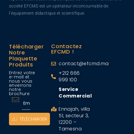
société EFCMD est un opérateur incontournable de
l’équipement didactique et scientifique.
Contactez
Télécharger
EFCMD !
Notre
Plaquette
contact@efcmd.ma
Produits
Entrez votre
+212 666
e-mail et
999 100
nous vous
enverrons
Service
notre
brochure
Commercial
:
Ennajah, villa
51, secteur 3,
TÉLÉCHARGER
12200 –
Tamesna