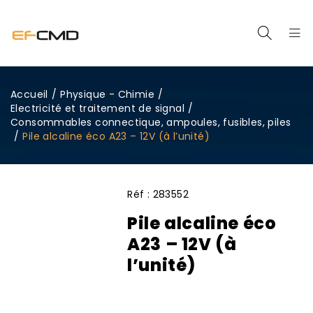
Accueil
/
Physique - Chimie
/
Electricité et traitement de signal
/
Consommables connectique, ampoules, fusibles, piles
/
Pile alcaline éco A23 – 12V (à l’unité)
Réf :
283552
Pile alcaline éco
A23 – 12V (à
l’unité)