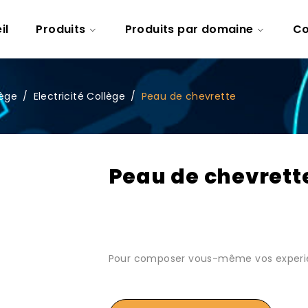
il
Produits
Produits par domaine
Co
lège
/
Electricité Collège
/
Peau de chevrette
Peau de chevrett
Pour composer vous-même vos experien