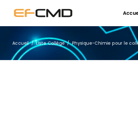
Accue
Accueil
/
Liste Collège
/
Physique-Chimie pour le col