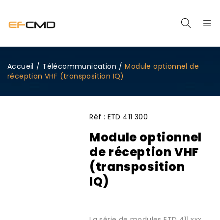
Accueil
/
Télécommunication
/
Module optionnel de
réception VHF (transposition IQ)
Réf :
ETD 411 300
Module optionnel
de réception VHF
(transposition
IQ)
La série de modules ETD 411 xxx