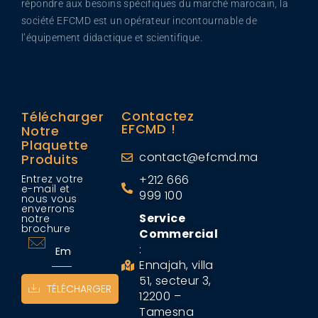
répondre aux besoins spécifiques du marché marocain, la
société EFCMD est un opérateur incontournable de
l’équipement didactique et scientifique.
Contactez
Télécharger
EFCMD !
Notre
Plaquette
contact@efcmd.ma
Produits
Entrez votre
+212 666
e-mail et
999 100
nous vous
enverrons
Service
notre
brochure
Commercial
:
Ennajah, villa
51, secteur 3,
TÉLÉCHARGER
12200 –
Tamesna