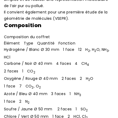
de l’air pur ou pollué.
Il convient également pour une première étude de la
géométrie de molécules (VSEPR).
Composition
Composition du coffret
Élément Type Quantité Fonction
Hydrogène / Blanc Ø 30 mm 1 face 12 H
, H
O, NH
,
2
2
3
HCl
Carbone / Noir Ø 40 mm 4 faces 4 CH
4
2 faces 1 CO
2
Oxygène / Rouge Ø 40 mm 2 faces 2 H
O
2
1 face 7 CO
, O
2
2
Azote / Bleu Ø 40 mm 3 faces 1 NH
3
1 face 2 N
2
Soufre / Jaune Ø 50 mm 2 faces 1 SO
2
Chlore / Vert Ø 50 mm 1 face 2 HCl, Cl
2