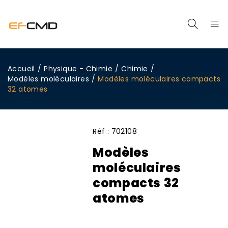
Accueil
/
Physique - Chimie
/
Chimie
/
Modèles moléculaires
/
Modèles moléculaires compacts
32 atomes
Réf :
702108
Modèles
moléculaires
compacts 32
atomes