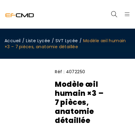
Accueil
/
Liste Lycée
/
SVT Lycée
/
Modèle œil humain
×3 – 7 pièces, anatomie détaillée
Réf :
4072250
Modèle œil
humain ×3 –
7 pièces,
anatomie
détaillée