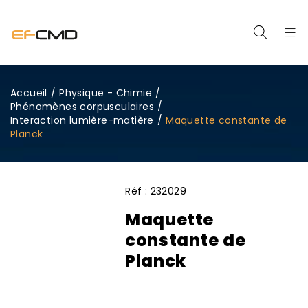
Accueil
/
Physique - Chimie
/
Phénomènes corpusculaires
/
Interaction lumière-matière
/
Maquette constante de
Planck
Réf :
232029
Maquette
constante de
Planck