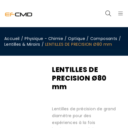
Accueil
/
Physique - Chimie
/
Optique
/
Composants
/
Lentilles & Miroirs
/
LENTILLES DE PRECISION Ø80 mm
LENTILLES DE
PRECISION Ø80
mm
Lentilles de précision de grand
diamètre pour des
expériences à la fois