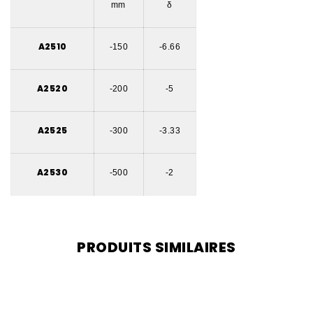
mm
δ
A2510
-150
-6.66
A2520
-200
-5
A2525
-300
-3.33
A2530
-500
-2
PRODUITS SIMILAIRES