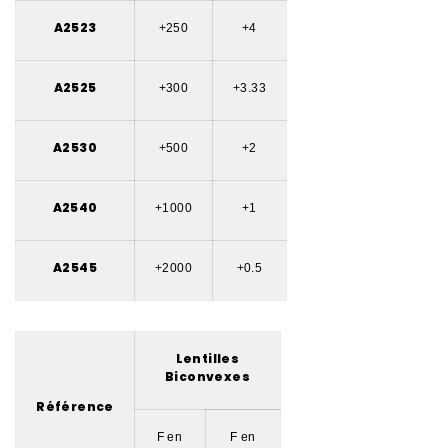
A2523
+250
+4
A2525
+300
+3.33
A2530
+500
+2
A2540
+1000
+1
A2545
+2000
+0.5
Lentilles
Biconvexes
Référence
F en
F en