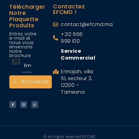
Contactez
Télécharger
EFCMD !
Notre
Plaquette
contact@efcmd.ma
Produits
Entrez votre
+212 666
e-mail et
999 100
nous vous
enverrons
Service
notre
brochure
Commercial
:
Ennajah, villa
51, secteur 3,
TÉLÉCHARGER
12200 –
Tamesna
© All rights reserved EFCMD