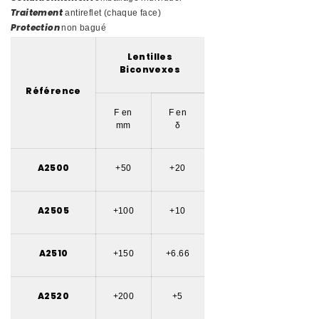
Traitement
antireflet (chaque face)
Protection
non bagué
Lentilles
Biconvexes
Référence
F en
F en
mm
δ
A2500
+50
+20
A2505
+100
+10
A2510
+150
+6.66
A2520
+200
+5