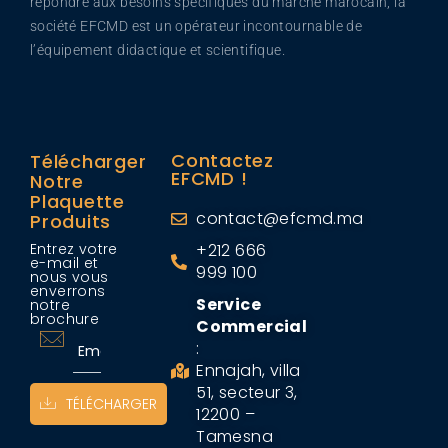
répondre aux besoins spécifiques du marché marocain, la
société EFCMD est un opérateur incontournable de
l’équipement didactique et scientifique.
Contactez
Télécharger
EFCMD !
Notre
Plaquette
contact@efcmd.ma
Produits
Entrez votre
+212 666
e-mail et
999 100
nous vous
enverrons
Service
notre
brochure
Commercial
:
Ennajah, villa
51, secteur 3,
TÉLÉCHARGER
12200 –
Tamesna