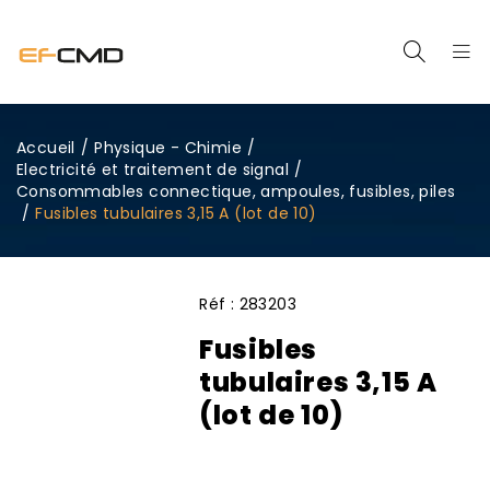
Accueil
/
Physique - Chimie
/
Electricité et traitement de signal
/
Consommables connectique, ampoules, fusibles, piles
/
Fusibles tubulaires 3,15 A (lot de 10)
Réf :
283203
Fusibles
tubulaires 3,15 A
(lot de 10)