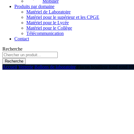
Mobilier
Produits par domaine
Matériel de Laboratoire
Matériel pour le supérieur et les CPGE
Matériel pour le Lycée
Matériel pour le Collège
Télécommunication
Contact
Recherche
Accueil
/
Verrerie
/
Ballons de laboratoire
/
Flacon bouilleur fond rond 100