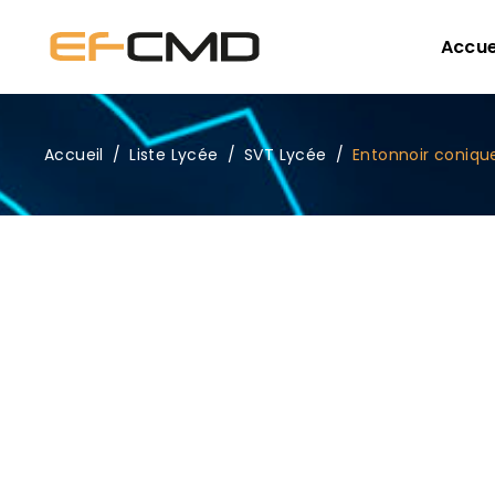
Accue
Accueil
/
Liste Lycée
/
SVT Lycée
/
Entonnoir coniqu