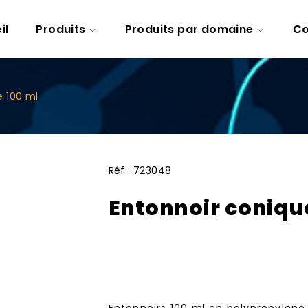
il
Produits
Produits par domaine
Co
e 100 ml
Réf :
723048
Entonnoir coniqu