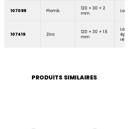
120 × 30 × 2
107099
Plomb
Lam
mm
Lam
120 × 30 × 1.5
107419
Zinc
épa
mm
réd
PRODUITS SIMILAIRES