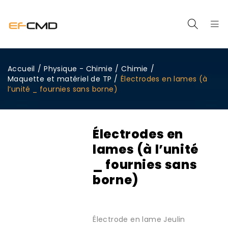
Accueil
/
Physique - Chimie
/
Chimie
/
Maquette et matériel de TP
/
Électrodes en lames (à
l’unité _ fournies sans borne)
Électrodes en
lames (à l’unité
_ fournies sans
borne)
Électrode en lame Jeulin