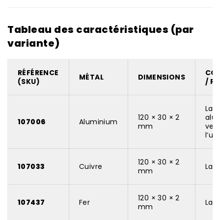
Tableau des caractéristiques (par
variante)
RÉFÉRENCE
CO
MÉTAL
DIMENSIONS
(SKU)
/ R
La
120 × 30 × 2
alu
107006
Aluminium
mm
ven
l’un
120 × 30 × 2
107033
Cuivre
Lam
mm
120 × 30 × 2
107437
Fer
Lam
mm