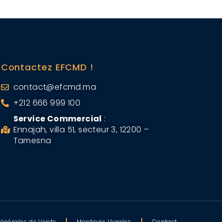
Contactez EFCMD !
contact@efcmd.ma
+212 666 999 100
Service Commercial
:
Ennajah, villa 51, secteur 3, 12200 –
Tamesna
énérales de Vente
Mentions Légales
Contact