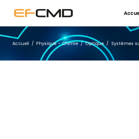
Accue
Accueil
/
Physique - Chimie
/
Optique
/
Systèmes su