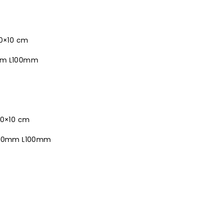
10×10 cm
mm L100mm
10×10 cm
.10mm L100mm