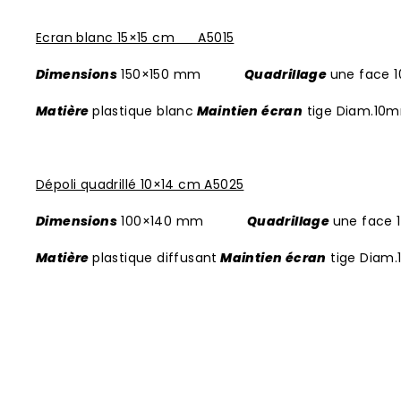
Ecran blanc 15×15 cm A5015
Dimensions
150×150 mm
Quadrillage
une face 
Matière
plastique blanc
Maintien écran
tige Diam.10
Dépoli quadrillé 10×14 cm A5025
Dimensions
100×140 mm
Quadrillage
une face 
Matière
plastique diffusant
Maintien écran
tige Diam