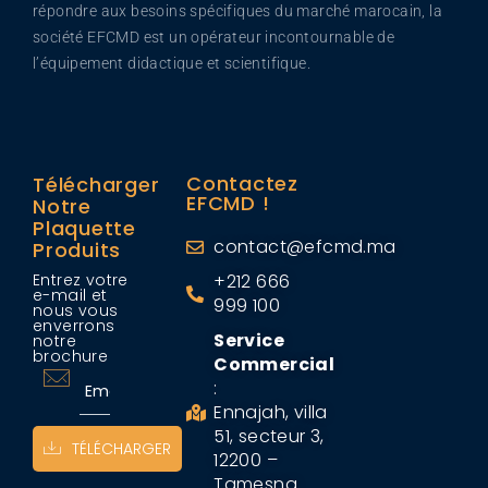
répondre aux besoins spécifiques du marché marocain, la
société EFCMD est un opérateur incontournable de
l’équipement didactique et scientifique.
Contactez
Télécharger
EFCMD !
Notre
Plaquette
contact@efcmd.ma
Produits
Entrez votre
+212 666
e-mail et
999 100
nous vous
enverrons
Service
notre
brochure
Commercial
:
Ennajah, villa
51, secteur 3,
TÉLÉCHARGER
12200 –
Tamesna