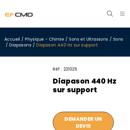
Accueil
/
Physique - Chimie
/
Sons et Ultrassons
/
Sons
/
Diapasons
/
Diapason 440 Hz sur support
Réf :
221025
Diapason 440 Hz
sur support
DEMANDER UN
DEVIS