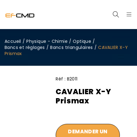
Accueil
/
Physique - Chimie
/
Optique
/
Bancs et réglages
/
Bancs triangulaires
/
CAVALIER X-Y
Prismax
Réf :
B2011
CAVALIER X-Y
Prismax
DEMANDER UN