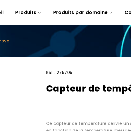
il
Produits
Produits par domaine
Co
rove
Réf :
275705
Capteur de temp
Ce capteur de température délivre un 
en fonction de la température mesurée