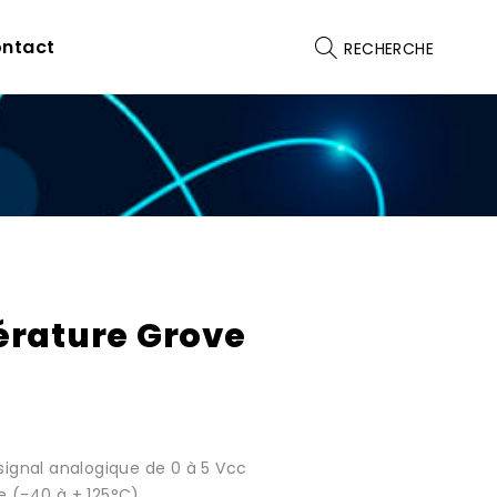
ntact
RECHERCHE
érature Grove
signal analogique de 0 à 5 Vcc
 (-40 à + 125°C).