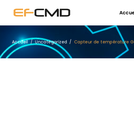
Accue
Accueil
/
Uncategorized
/
Capteur de température G