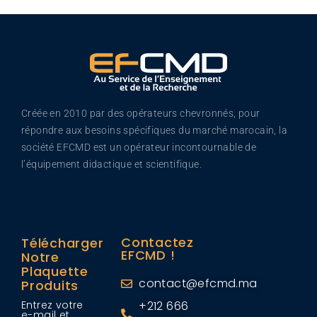
Créée en 2010 par des opérateurs chevronnés, pour
répondre aux besoins spécifiques du marché marocain, la
société EFCMD est un opérateur incontournable de
l’équipement didactique et scientifique.
Contactez
Télécharger
EFCMD !
Notre
Plaquette
contact@efcmd.ma
Produits
Entrez votre
+212 666
e-mail et