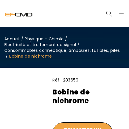
Accueil
/
Physique - Chimie
/
Electricité et traitement de signal
/
Consommables connectique, ampoules, fusibles, piles
/
Bobine de nichrome
Réf :
283659
Bobine de
nichrome