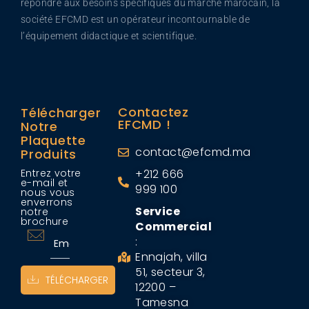
répondre aux besoins spécifiques du marché marocain, la
société EFCMD est un opérateur incontournable de
l’équipement didactique et scientifique.
Contactez
Télécharger
EFCMD !
Notre
Plaquette
contact@efcmd.ma
Produits
Entrez votre
+212 666
e-mail et
999 100
nous vous
enverrons
Service
notre
brochure
Commercial
:
Ennajah, villa
51, secteur 3,
TÉLÉCHARGER
12200 –
Tamesna