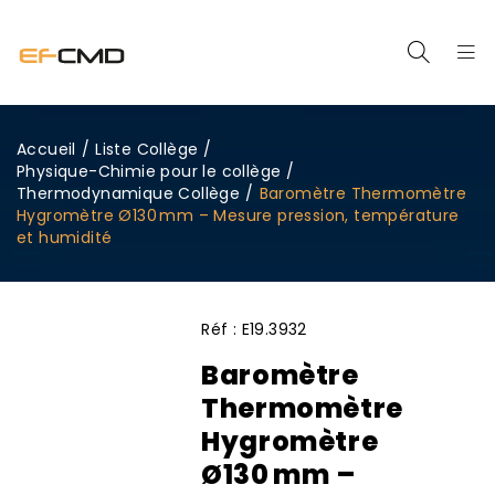
Accueil
/
Liste Collège
/
Physique-Chimie pour le collège
/
Thermodynamique Collège
/
Baromètre Thermomètre
Hygromètre Ø130 mm – Mesure pression, température
et humidité
Réf :
E19.3932
Baromètre
Thermomètre
Hygromètre
Ø130 mm –