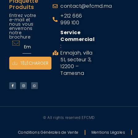
Plaquette
contact@efcmd.ma
Produits
Entrez votre
+212 666
e-mail et
999 100
nous vous
enverrons
Service
notre
brochure
Commercial
:
Ennajah, villa
51, secteur 3,
TÉLÉCHARGER
12200 –
Tamesna
© All rights reserved EFCMD
Conditions Générales de Vente
Mentions Légales