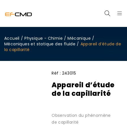
Accueil
/
Physique - Chimie
/
Mécanique
/
Mécaniques et statique des fluide
/
Appareil d’étude de
la capillarité
Réf :
243015
Appareil d’étude
de la capillarité
Observation du phénomène
de capillarité