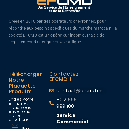
Créée en 2010 par des opérateurs chevronnés, pour
répondre aux besoins spécifiques du marché marocain, la
société EFCMD est un opérateur incontournable de
l’équipement didactique et scientifique.
Contactez
Télécharger
EFCMD !
Notre
Plaquette
contact@efcmd.ma
Produits
Entrez votre
+212 666
e-mail et
999 100
nous vous
enverrons
Service
notre
brochure
Commercial
: