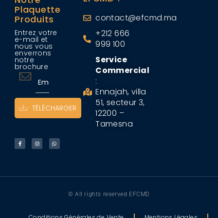
Plaquette
contact@efcmd.ma
Produits
Entrez votre
+212 666
e-mail et
999 100
nous vous
enverrons
Service
notre
brochure
Commercial
:
Ennajah, villa
51, secteur 3,
TÉLÉCHARGER
12200 –
Tamesna
© All rights reserved EFCMD
Conditions Générales de Vente
Mentions Légales