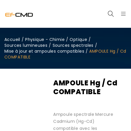
Accueil
/
Physique - Chimie
/
Optique
/
Sources lumineuses
/
Sources spectrales
/
Mise à jour et ampoules compatibles
/
AMPOULE Hg / Cd
COMPATIBLE
AMPOULE Hg / Cd
COMPATIBLE
Ampoule spectrale Mercure
Cadmium (Hg-Cd)
compatible avec les